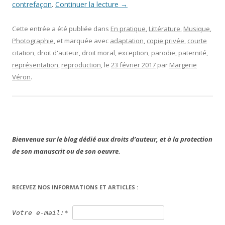
contrefaçon
.
Continuer la lecture
→
Cette entrée a été publiée dans
En pratique
,
Littérature
,
Musique
,
Photographie
, et marquée avec
adaptation
,
copie privée
,
courte
citation
,
droit d'auteur
,
droit moral
,
exception
,
parodie
,
paternité
,
représentation
,
reproduction
, le
23 février 2017
par
Margerie
Véron
.
Bienvenue sur le blog dédié aux droits d’auteur, et à la protection
de son manuscrit ou de son oeuvre.
RECEVEZ NOS INFORMATIONS ET ARTICLES :
Votre e-mail:*