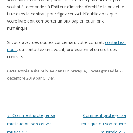
souhaité, demandez à l’éditeur d’inscrire d’emblée le prix et le
titre dans le contrat, pour figez ceux-ci. N’oubliez pas que
votre livre doit comporter un prix papier, et un prix
numérique.
Si vous avez des doutes concernant votre contrat,
contactez-
nous
, ou contactez un avocat, professionnel du droit des
contrats.
Cette entrée a été publiée dans
En pratique
,
Uncategorized
le
23
décembre 2019
par
Olivier
.
Navigation
←
Comment protéger sa
Comment protéger sa
des
musique ou son œuvre
musique ou son œuvre
articles
musicale ?
musicale ?
→