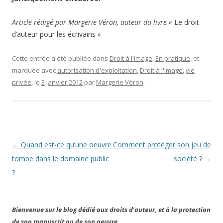
Article
rédigé par Margerie Véron, auteur du livre «
Le droit
d’auteur pour les écrivains
»
Cette entrée a été publiée dans
Droit à l'image
,
En pratique
, et
marquée avec
autorisation d'exploitation
,
Droit à l'image
,
vie
privée
, le
3 janvier 2012
par
Margerie Véron
.
Navigation
←
Quand est-ce qu’une oeuvre
Comment protéger son jeu de
des
tombe dans le domaine public
société ?
→
articles
?
Bienvenue sur le blog dédié aux droits d’auteur, et à la protection
de son manuscrit ou de son oeuvre.