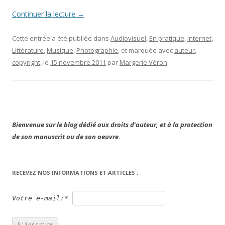
Continuer la lecture
→
Cette entrée a été publiée dans
Audiovisuel
,
En pratique
,
Internet
,
Littérature
,
Musique
,
Photographie
, et marquée avec
auteur
,
copyright
, le
15 novembre 2011
par
Margerie Véron
.
Bienvenue sur le blog dédié aux droits d’auteur, et à la protection
de son manuscrit ou de son oeuvre.
RECEVEZ NOS INFORMATIONS ET ARTICLES :
Votre e-mail:*