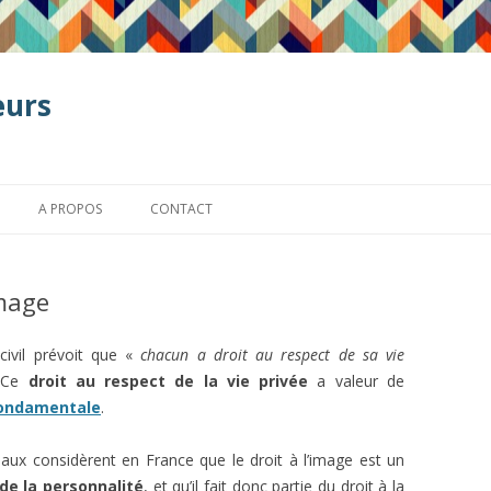
eurs
Aller
au
A PROPOS
CONTACT
contenu
image
ivil prévoit que «
chacun a droit au respect de sa vie
 Ce
droit au respect de la vie privée
a valeur de
fondamentale
.
naux considèrent en France que le droit à l’image est un
 de la personnalité
, et qu’il fait donc partie du droit à la