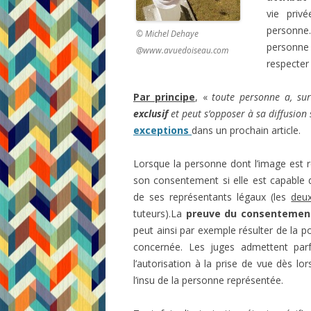
vie privé
personne.
© Michel Dehaye
personne
@www.avuedoiseau.com
respecter 
Par principe
, «
toute personne a, sur
exclusif
et peut s’opposer à sa diffusion
exceptions
dans un prochain article.
Lorsque la personne dont l’image est 
son consentement si elle est capable d
de ses représentants légaux (les
deu
tuteurs).
La
preuve du consentemen
peut ainsi par exemple résulter de la 
concernée. Les juges admettent pa
l’autorisation à la prise de vue dès l
l’insu de la personne représentée.