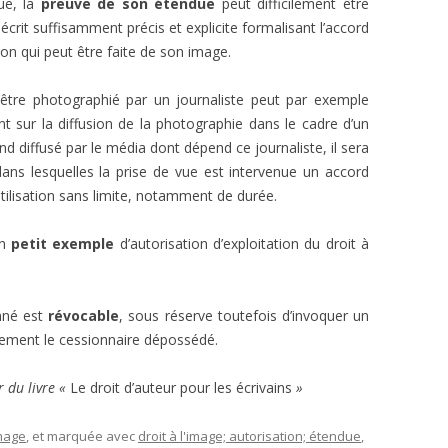
que, la
preuve de son étendue
peut difficilement être
rit suffisamment précis et explicite formalisant l’accord
ion qui peut être faite de son image.
 d’être photographié par un journaliste peut par exemple
nt sur la diffusion de la photographie dans le cadre d’un
ond diffusé par le média dont dépend ce journaliste, il sera
 dans lesquelles la prise de vue est intervenue un accord
tilisation sans limite, notamment de durée.
un
petit exemple
d’autorisation d’exploitation du droit à
nné est
révocable
, sous réserve toutefois d’invoquer un
llement le cessionnaire dépossédé.
 du livre «
Le droit d’auteur pour les écrivains
»
image
, et marquée avec
droit à l'image; autorisation; étendue
,