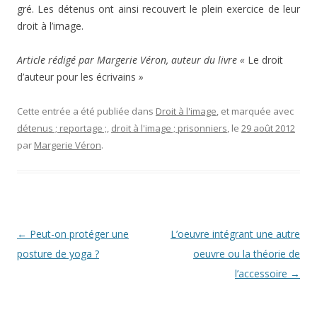
gré. Les détenus ont ainsi recouvert le plein exercice de leur
droit à l’image.
Article
rédigé par Margerie Véron, auteur du livre «
Le droit
d’auteur pour les écrivains
»
Cette entrée a été publiée dans
Droit à l'image
, et marquée avec
détenus ; reportage ;
,
droit à l'image ; prisonniers
, le
29 août 2012
par
Margerie Véron
.
Navigation
←
Peut-on protéger une
L’oeuvre intégrant une autre
des
posture de yoga ?
oeuvre ou la théorie de
articles
l’accessoire
→