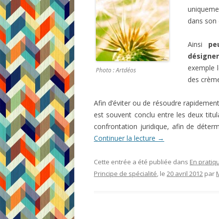
uniquemen
dans son 
Ainsi
pe
désigner
exemple l
Photo : Artdéos
des crème
Afin d’éviter ou de résoudre rapidement 
est souvent conclu entre les deux titu
confrontation juridique, afin de déterm
Continuer la lecture
→
Cette entrée a été publiée dans
En pratiq
Principe de spécialité
, le
20 avril 2012
par