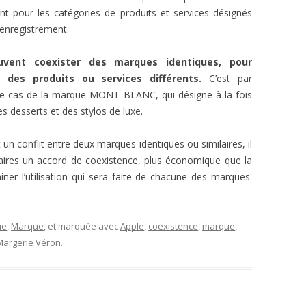
t pour les catégories de produits et services désignés
enregistrement.
uvent coexister des marques identiques, pour
 des produits ou services différents.
C’est par
e cas de la marque MONT BLANC, qui désigne à la fois
s desserts et des stylos de luxe.
un conflit entre deux marques identiques ou similaires, il
laires un accord de coexistence, plus économique que la
iner l’utilisation qui sera faite de chacune des marques.
ue
,
Marque
, et marquée avec
Apple
,
coexistence
,
marque
,
Margerie Véron
.